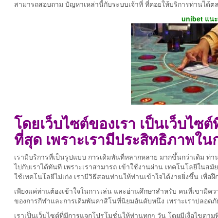
สามารถสอบถาม ปัญหาเหล่านี้กับระบบเจ้าที่ ที่คอยให้บริการท่านได้ตล
unibet แน
โดยเว็บไซต์ของเรา เป็นเว็บไซต์ที่
ที่สุด
เพราะเรามีประสิทธิภาพใน
เรามีบริการที่เป็นรูปแบบ การเดิมพันที่หลากหลาย มากขึ้นกว่าเดิม ท่
ไปกับเราได้ทันที เพราะเราสามารถ เข้าใช้งานผ่าน เทคโนโลยีในสมัยนี้
ใช้เทคโนโลยีไม่เก่ง เรามีวิธีสอนท่านให้ท่านเข้าใจได้ง่ายยิ่งขึ้น เพื่อ
เพียงแค่ท่านต้องเข้าใจในการเล่น และอ่านศึกษาสำหรับ คนที่เขามีคว
ของการกีฬาและการเดิมพันคาสิโนที่นิยมอันดับหนึง เพราะเราปลอดภัยแ
เราเป็นเว็บไซต์ที่มีการแจกโปรโมชั่นให้ท่านทุกๆ วัน โดยมีเงื่อไขตา