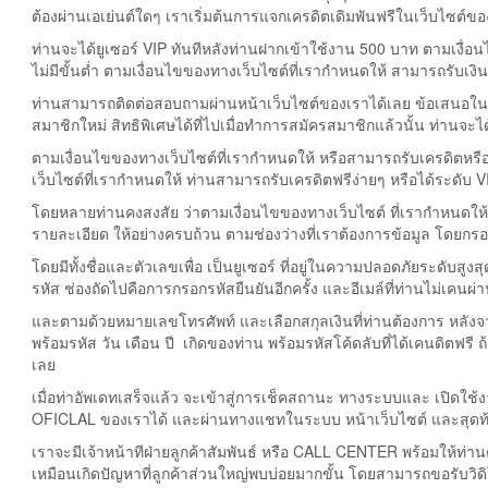
ต้องผ่านเอเย่นต์ใดๆ เราเริ่มต้นการแจกเครดิตเดิมพันฟรีในเว็บไซต์
ท่านจะได้ยูเซอร์ VIP ทันทีหลังท่านฝากเข้าใช้งาน 500 บาท ตามเงื
ไม่มีขั้นต่ำ ตามเงื่อนไขของทางเว็บไซต์ที่เรากำหนดให้ สามารถรับเงิ
ท่านสามารถติดต่อสอบถามผ่านหน้าเว็บไซต์ของเราได้เลย ข้อเสนอในกา
สมาชิกใหม่ สิทธิพิเศษได้ที่ไปเมื่อทำการสมัครสมาชิกแล้วนั้น ท่านจะไ
ตามเงื่อนไขของทางเว็บไซต์ที่เรากำหนดให้ หรือสามารถรับเครดิตหรื
เว็บไซต์ที่เรากำหนดให้ ท่านสามารถรับเครดิตฟรีง่ายๆ หรือได้ระดับ 
โดยหลายท่านคงสงสัย ว่าตามเงื่อนไขของทางเว็บไซต์ ที่เรากำหนดให
รายละเอียด ให้อย่างครบถ้วน ตามช่องว่างที่เราต้องการข้อมูล โดยกรอ
โดยมีทั้งชื่อและตัวเลขเพื่อ เป็นยูเซอร์ ที่อยู่ในความปลอดภัยระดับสู
รหัส ช่องถัดไปคือการกรอกรหัสยืนยันอีกครั้ง และอีเมล์ที่ท่านไม่เคน
และตามด้วยหมายเลขโทรศัพท์ และเลือกสกุลเงินที่ท่านต้องการ หลังจา
พร้อมรหัส วัน เดือน ปี เกิดของท่าน พร้อมรหัสโค้ดลับที่ได้เคนดิตฟรี
เลย
เมื่อท่าอัพเดทเสร็จแล้ว จะเข้าสู่การเช็คสถานะ ทางระบบและ เปิดใ
OFICLAL ของเราได้ และผ่านทางแชทในระบบ หน้าเว็บไซต์ และสุดท้ายคื
เราจะมีเจ้าหน้าทีฝ่ายลูกค้าสัมพันธ์ หรือ CALL CENTER พร้อมให้ท่าน
เหมือนเกิดปัญหาที่ลูกค้าส่วนใหญ่พบบ่อยมากขั้น โดยสามารถขอรับวิดิ