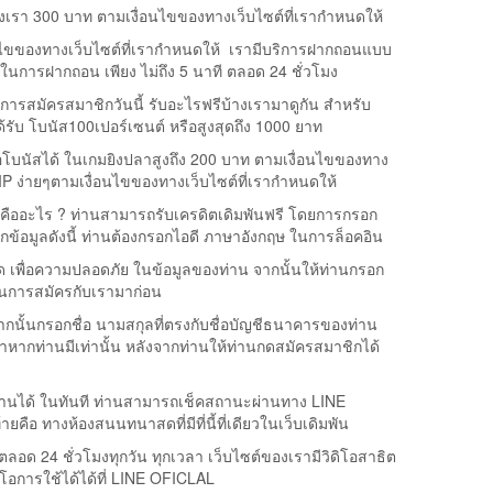
ของเรา 300 บาท ตามเงื่อนไขของทางเว็บไซต์ที่เรากำหนดให้
่อนไขของทางเว็บไซต์ที่เรากำหนดให้ เรามีบริการฝากถอนแบบ
นในการฝากถอน เพียง ไม่ถึง 5 นาที ตลอด 24 ชั่วโมง
รสมัครสมาชิกวันนี้ รับอะไรฟรีบ้างเรามาดูกัน สำหรับ
ด้รับ โบนัส100เปอร์เซนต์ หรือสูงสุดถึง 1000 ยาท
อโบนัสได้ ในเกมยิงปลาสูงถึง 200 บาท ตามเงื่อนไขของทาง
VIP ง่ายๆตามเงื่อนไขของทางเว็บไซต์ที่เรากำหนดให้
้คืออะไร ? ท่านสามารถรับเครดิตเดิมพันฟรี โดยการกรอก
กข้อมูลดังนี้ ท่านต้องกรอกไอดี ภาษาอังกฤษ ในการล็อคอิน
งสุด เพื่อความปลอดภัย ในข้อมูลของท่าน จากนั้นให้ท่านกรอก
ผ่านการสมัครกับเรามาก่อน
กนั้นกรอกชื่อ นามสกุลที่ตรงกับชื่อบัญชีธนาคารของท่าน
 ถ้าหากท่านมีเท่านั้น หลังจากท่านให้ท่านกดสมัครสมาชิกได้
ช้งานได้ ในทันที ท่านสามารถเช็คสถานะผ่านทาง LINE
อ ทางห้องสนนทนาสดที่มีที่นี้ที่เดียวในเว็บเดิมพัน
ตลอด 24 ชั่วโมงทุกวัน ทุกเวลา เว็บไซต์ของเรามีวิดิโอสาธิต
โอการใช้ได้ได้ที่ LINE OFICLAL