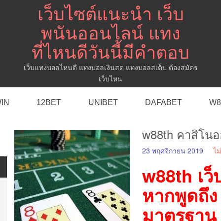
เว็บไซต์แนะนำ เว็บ
พนันออนไลน์ แทง
ที่ไหนดีวันนี้มีคำตอบ
เว็บแทงบอลไหนดี แทงบอลเงินสด แทงบอลสเต็ป ต้องสมัคร
เว็บไหน
IN
12BET
UNIBET
DAFABET
W8
w88th คาสิโนอ
23 พฤศจิกายน 2019
ไม
w88th เว็
หากพูดถึง 
มาตรฐาน ค