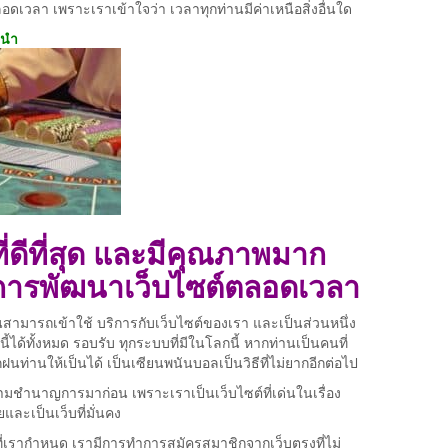
อดเวลา เพราะเราเข้าใจว่า เวลาทุกท่านมีค่าเหนือสิ่งอื่นใด
ะนำ
ดีที่สุด
และมีคุณภาพมาก
การพัฒนาเว็บไซต์ตลอดเวลา
านสามารถเข้าใช้ บริการกับเว็บไซต์ของเรา และเป็นส่วนหนึ่ง
ได้ทั้งหมด รอบรับ ทุกระบบที่มีในโลกนี้ หากท่านเป็นคนที่
ฝึกฝนท่านให้เป็นได้ เป็นเซียนพนันบอลเป็นวิธีที่ไม่ยากอีกต่อไป
ามชำนาญการมาก่อน เพราะเราเป็นเว็บไซต์ที่เด่นในเรื่อง
ละเป็นเว็บที่มั่นคง
มที่เรากำหนด เรามีการทำการสมัครสมาชิกจากเว็บตรงที่ไม่