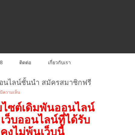
8
ติดต่อ
เกี่ยวกับเรา
อนไลน์ชั้นนำ สมัครสมาชิกฟรี
่มีความเห็น
บไซต์เดิมพันออนไลน์
เว็บออนไลน์ที่ได้รับ
งไม่พ้นเว็บนี้