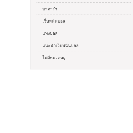
บาคาร่า
เว็บพนันบอล
แทงบอล
แนะนำเว็บพนันบอล
ไม่มีหมวดหมู่