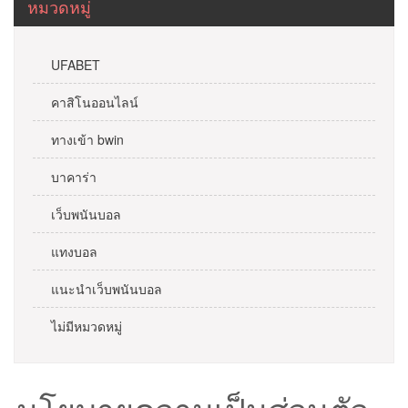
หมวดหมู่
UFABET
คาสิโนออนไลน์
ทางเข้า bwin
บาคาร่า
เว็บพนันบอล
แทงบอล
แนะนำเว็บพนันบอล
ไม่มีหมวดหมู่