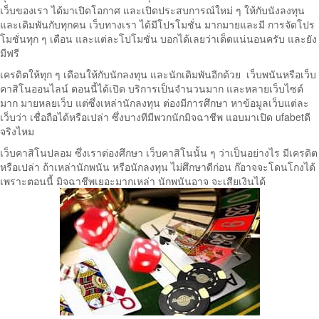
เว็บของเรา ได้มาเปิดโอกาศ และเปิดประสบการณ์ใหม่ ๆ ให้กับนังลงทุน
และเดิมพันกับทุกคน เว็บทางเรา ได้มีโปรโมชั่น มากมายและมี การจัดโปร
โมชั่นทุก ๆ เดือน และแต่ละโปโมชั่น บอกได้เลยว่าเด็ดแน่นอนครับ และยัง
มีฟรี
เครดิตให้ทุก ๆ เดือนให้กับนักลงทุน และนักเดิมพันอีกด้วย เว็บพนันหรือเว็บ
คาสิโนออนไลน์ ตอนนี้ได้เปิด บริการเป็นจำนวนมาก และหลายเว็บไซต์
มาก มายหลยเว็บ แต่ซึ่งเหล่านักลงทุน ต่องมีการศึกษา หาข้อมูลเว็บแต่ละ
เว็บว่า เชื่อถือได้หรือเปล่า ซึ่งบางทีมีพวกนักมิจฉาชีพ แอบมาเปิด ufabetดี
จริงไหม
เว็บคาสิโนปลอม ซึ่งเราต่องศึกษา เว็บคาสิโนนั้น ๆ ว่าเป็นอย่างไร มีเครดิต
หรือเปล่า ถ้าเหล่านักพนัน หรือนักลงทุน ไม่ศึกษาดีก่อน ก๊อาจจะโดนโกงได้
เพราะตอนนี้ มิจฉาชีพเยอะมากเหล่า นักพนันอาจ จะเสียเงินได้