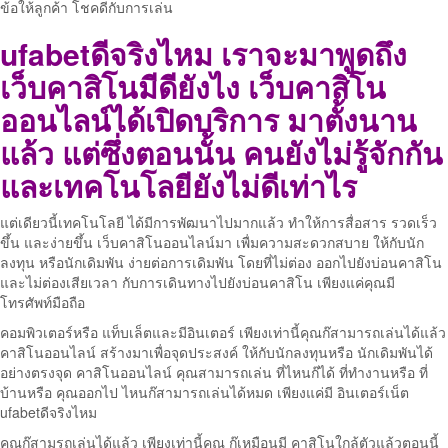
ข้อให้ลูกค้า โชคดีกับการเล่น
ufabetดีจริงไหม เราจะมาพูดถึง
เว็บคาสิโนมีดียังไง เว็บคาสิโน
ออนไลน์ได้เปิดบริการ มาตั้งนาน
แล้ว แต่ซึ่งตอนนั้น คนยังไม่รู้จักกัน
และเทคโนโลยียังไม่ดีเท่าไร
แต่เดียวนี้เทคโนโลยี ได้มีการพัฒนาไปมากแล้ว ทำให้การสื่อสาร รวดเร็ว
ขึ้น และง่ายขึ้น เว็บคาสิโนออนไลน์มา เพื่มความสะดวกสบาย ให้กับนัก
ลงทุน หรือนักเดิมพัน ง่ายต่อการเดิมพัน โดยที่ไม่ต่อง ออกไปยังบ่อนคาสิโน
และไม่ต่องเสียเวลา กับการเดินทางไปยังบ่อนคาสิโน เพียงแค่คุณมี
โทรศัพท์มือถือ
คอมพิวเตอร์หรือ แท็บเล็ตและมีอินเตอร์ เพียงเท่านี้คุณก๊สามารถเล่นได้แล้ว
คาสิโนออนไลน์ สร้างมาเพื่อจุดประสงค์ ให้กับนักลงทุนหรือ นักเดิมพันได้
อย่างตรงจุด คาสิโนออนไลน์ คุณสามารถเล่น ที่ไหนก๊ได้ ที่ทำงานหรือ ที่
บ้านหรือ คุณออกไป ไหนก๊สามารถเล่นได้หมด เพียงแค่มี อินเตอร์เน็ต
ufabetดีจริงไหม
คุณก๊สามรถเล่นได้แล้ว เพียงเท่านี้คุณ ก๊เหมือนมี คาสิโนใกล้ตัวแล้วตอนนี้