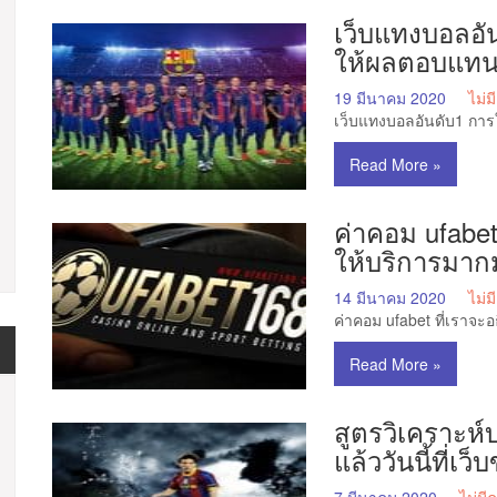
เว็บแทงบอลอัน
ให้ผลตอบแทน
19 มีนาคม 2020
ไม่ม
เว็บแทงบอลอันดับ1 การ
Read More »
ค่าคอม ufabet 
ให้บริการมาก
14 มีนาคม 2020
ไม่ม
ค่าคอม ufabet ที่เราจะอ
Read More »
สูตรวิเคราะห์
แล้ววันนี้ที่เว