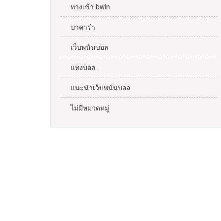
ทางเข้า bwin
บาคาร่า
เว็บพนันบอล
แทงบอล
แนะนำเว็บพนันบอล
ไม่มีหมวดหมู่