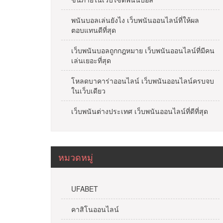
พนันบอลเล่นยังไง เว็บพนันออนไลน์ที่ให้ผล
ตอบแทนดีที่สุด
เว็บพนันบอลถูกกฎหมาย เว็บพนันออนไลน์ที่มีคน
เล่นเยอะที่สุด
โหลดบาคาร่าออนไลน์ เว็บพนันออนไลน์ครบจบ
ในเว็บเดียว
เว็บพนันต่างประเทศ เว็บพนันออนไลน์ที่ดีที่สุด
หมวดหมู่
UFABET
คาสิโนออนไลน์