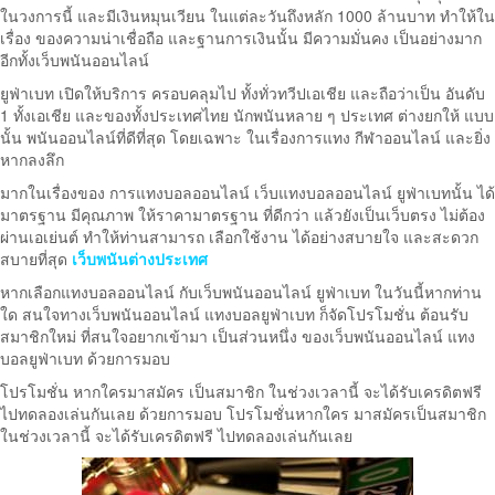
ในวงการนี้ และมีเงินหมุนเวียน ในแต่ละวันถึงหลัก 1000 ล้านบาท ทำให้ใน
เรื่อง ของความน่าเชื่อถือ และฐานการเงินนั้น มีความมั่นคง เป็นอย่างมาก
อีกทั้งเว็บพนันออนไลน์
ยูฟ่าเบท เปิดให้บริการ ครอบคลุมไป ทั้งทั่วทวีปเอเชีย และถือว่าเป็น อันดับ
1 ทั้งเอเชีย และของทั้งประเทศไทย นักพนันหลาย ๆ ประเทศ ต่างยกให้ แบบ
นั้น พนันออนไลน์ที่ดีที่สุด โดยเฉพาะ ในเรื่องการแทง กีฬาออนไลน์ และยิ่ง
หากลงลึก
มากในเรื่องของ การแทงบอลออนไลน์ เว็บแทงบอลออนไลน์ ยูฟ่าเบทนั้น ได้
มาตรฐาน มีคุณภาพ ให้ราคามาตรฐาน ที่ดีกว่า แล้วยังเป็นเว็บตรง ไม่ต้อง
ผ่านเอเย่นต์ ทำให้ท่านสามารถ เลือกใช้งาน ได้อย่างสบายใจ และสะดวก
สบายที่สุด
เว็บพนันต่างประเทศ
หากเลือกแทงบอลออนไลน์ กับเว็บพนันออนไลน์ ยูฟ่าเบท ในวันนี้หากท่าน
ใด สนใจทางเว็บพนันออนไลน์ แทงบอลยูฟ่าเบท ก็จัดโปรโมชั่น ต้อนรับ
สมาชิกใหม่ ที่สนใจอยากเข้ามา เป็นส่วนหนึ่ง ของเว็บพนันออนไลน์ แทง
บอลยูฟ่าเบท ด้วยการมอบ
โปรโมชั่น หากใครมาสมัคร เป็นสมาชิก ในช่วงเวลานี้ จะได้รับเครดิตฟรี
ไปทดลองเล่นกันเลย
ด้วยการมอบ โปรโมชั่นหากใคร มาสมัครเป็นสมาชิก
ในช่วงเวลานี้ จะได้รับเครดิตฟรี ไปทดลองเล่นกันเลย