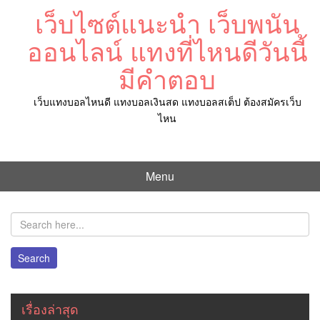
Skip
เว็บไซต์แนะนำ เว็บพนัน
to
content
ออนไลน์ แทงที่ไหนดีวันนี้
มีคำตอบ
เว็บแทงบอลไหนดี แทงบอลเงินสด แทงบอลสเต็ป ต้องสมัครเว็บ
ไหน
Menu
เรื่องล่าสุด