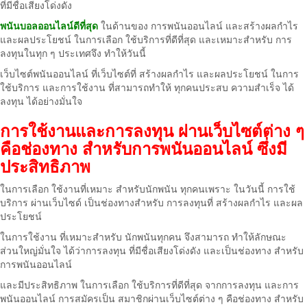
ที่มีชื่อเสียงโด่งดัง
พนันบอลออนไลน์ดีที่สุด
ในด้านของ การพนันออนไลน์ และสร้างผลกำไร
และผลประโยชน์ ในการเลือก ใช้บริการที่ดีที่สุด และเหมาะสำหรับ การ
ลงทุนในทุก ๆ ประเทศจึง ทำให้วันนี้
เว็บไซต์พนันออนไลน์ ที่เว็บไซต์ที่ สร้างผลกำไร และผลประโยชน์ ในการ
ใช้บริการ และการใช้งาน ที่สามารถทําให้ ทุกคนประสบ ความสำเร็จ ได้
ลงทุน ได้อย่างมั่นใจ
การใช้งานและการลงทุน ผ่านเว็บไซต์ต่าง ๆ
คือช่องทาง สำหรับการพนันออนไลน์ ซึ่งมี
ประสิทธิภาพ
ในการเลือก ใช้งานที่เหมาะ สำหรับนักพนัน ทุกคนเพราะ ในวันนี้ การใช้
บริการ ผ่านเว็บไซด์ เป็นช่องทางสำหรับ การลงทุนที่ สร้างผลกำไร และผล
ประโยชน์
ในการใช้งาน ที่เหมาะสำหรับ นักพนันทุกคน จึงสามารถ ทำให้ลักษณะ
ส่วนใหญ่มั่นใจ ได้ว่าการลงทุน ที่มีชื่อเสียงโด่งดัง และเป็นช่องทาง สำหรับ
การพนันออนไลน์
และมีประสิทธิภาพ ในการเลือก ใช้บริการที่ดีที่สุด จากการลงทุน และการ
พนันออนไลน์
การสมัครเป็น สมาชิกผ่านเว็บไซต์ต่าง ๆ คือช่องทาง สำหรับ