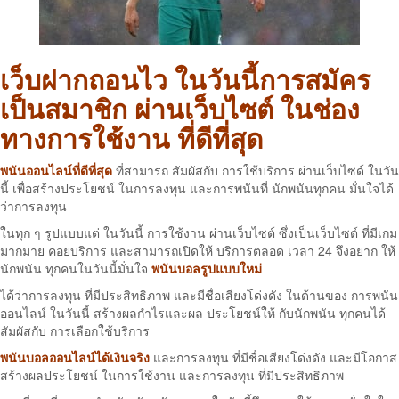
เว็บฝากถอนไว ในวันนี้การสมัคร
เป็นสมาชิก ผ่านเว็บไซต์ ในช่อง
ทางการใช้งาน ที่ดีที่สุด
พนันออนไลน์ที่ดีที่สุด
​ ที่สามารถ สัมผัสกับ การใช้บริการ ผ่านเว็บไซด์ ในวัน
นี้ เพื่อสร้างประโยชน์ ในการลงทุน และการพนันที่ นักพนันทุกคน มั่นใจได้
ว่าการลงทุน
ในทุก ๆ รูปแบบแต่ ในวันนี้ การใช้งาน ผ่านเว็บไซต์ ซึ่งเป็นเว็บไซต์ ที่มีเกม
มากมาย คอยบริการ และสามารถเปิดให้ บริการตลอด เวลา 24 จึงอยาก ให้
นักพนัน ทุกคนในวันนี้มั่นใจ
พนันบอลรูปแบบใหม่
ได้ว่าการลงทุน ที่มีประสิทธิภาพ และมีชื่อเสียงโด่งดัง ในด้านของ การพนัน
ออนไลน์ ในวันนี้ สร้างผลกำไรและผล ประโยชน์ให้ กับนักพนัน ทุกคนได้
สัมผัสกับ การเลือกใช้บริการ
พนันบอลออนไลน์ได้เงินจริง
และการลงทุน ที่มีชื่อเสียงโด่งดัง และมีโอกาส
สร้างผลประโยชน์ ในการใช้งาน และการลงทุน ที่มีประสิทธิภาพ