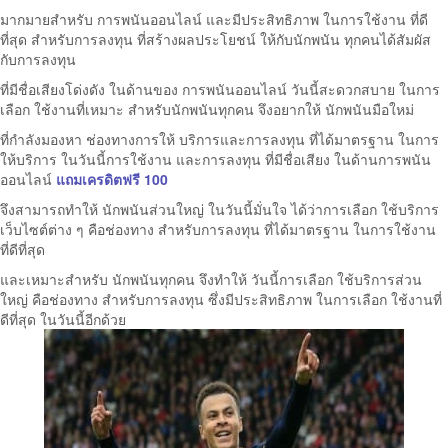
มากมายสำหรับ การพนันออนไลน์ และมีประสิทธิภาพ ในการใช้งาน ที่ดี
ที่สุด สำหรับการลงทุน ที่สร้างผลประโยชน์ ให้กับนักพนัน ทุกคนได้สัมผัส
กับการลงทุน
ที่มีชื่อเสียงโด่งดัง ในด้านของ การพนันออนไลน์ วันนี้สะดวกสบาย ในการ
เลือก ใช้งานที่เหมาะ สำหรับนักพนันทุกคน จึงอยากให้ นักพนันมือใหม่
ที่กำลังมองหา ช่องทางการให้ บริการและการลงทุน ที่ได้มาตรฐาน ในการ
ให้บริการ ในวันนี้การใช้
งาน และการลงทุน ที่มีชื่อเสียง ในด้านการพนัน
ออนไลน์
แถมเครดิตฟรี 100
จึงสามารถทำให้ นักพนันส่วนใหญ่ ในวันนี้มั่นใจ ได้ว่าการเลือก ใช้บริการ
เว็บไซต์ต่าง ๆ คือช่องทาง สำหรับการลงทุน ที่ได้มาตรฐาน ในการใช้งาน
ที่ดีที่สุด
และเหมาะสำหรับ นักพนันทุกคน จึงทำให้ วันนี้การเลือก ใช้บริการส่วน
ใหญ่ คือช่องทาง สำหรับการลงทุน ซึ่งมีประสิทธิภาพ ในการเลือก ใช้งานที่
ดีที่สุด ในวันนี้อีกด้วย