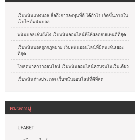
เว็บพนันแทงบอล สื่อถึงการลงทุนที่ดี ได้กำไร เกิดขึ้นภายใน
เว็บไซต์พนันบอล
พนันบอลเล่นยังไง เว็บพนันออนไลน์ที่ให้ผลตอบแทนดีที่สุด
เว็บพนันบอลถูกกฎหมาย เว็บพนันออนไลน์ที่มีคนเล่นเยอะ
ที่สุด
โหลดบาคาร่าออนไลน์ เว็บพนันออนไลน์ครบจบในเว็บเดียว
เว็บพนันต่างประเทศ เว็บพนันออนไลน์ที่ดีที่สุด
หมวดหมู่
UFABET