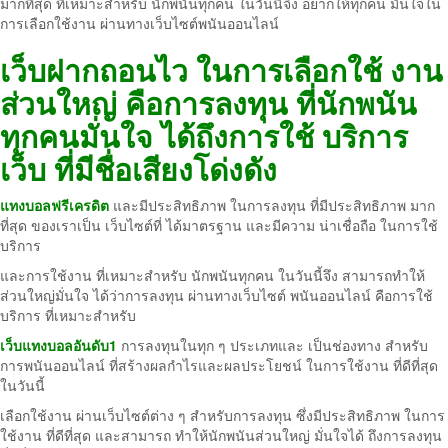
มากที่สุด ที่เหมาะสำหรับ นักพนันทุกคน ในวันนี้จึง อยากให้ทุกคน มั่นใจใน
การเลือกใช้งาน ผ่านทางเว็บไซต์พนันออนไลน์
เว็บฝากถอนไว ในการเลือกใช้ งาน
ส่วนใหญ่ คือการลงทุน ที่นักพนัน
ทุกคนมั่นใจ ได้ถึงการใช้ บริการ
เว็บ ที่มีชื่อเสียงโด่งดัง
แทงบอลฟรีเครดิต
และมีประสิทธิภาพ ในการลงทุน ที่มีประสิทธิภาพ มาก
ที่สุด ของเราเป็น เว็บไซต์ที่ ได้มาตรฐาน และมีความ น่าเชื่อถือ ในการใช้
บริการ
และการใช้งาน ที่เหมาะสำหรับ นักพนันทุกคน ในวันนี้จึง สามารถทำให้
ส่วนใหญ่มั่นใจ ได้ว่าการลงทุน ผ่านทางเว็บไซต์ พนันออนไลน์ คือการใช้
บริการ ที่เหมาะสำหรับ
เว็บแทงบอลอันดับ1
การลงทุนในทุก ๆ ประเภทและ เป็นช่องทาง สำหรับ
การพนันออนไลน์ ที่สร้างผลกำไรและผลประโยชน์ ในการใช้งาน ที่ดีที่สุด
ในวันนี้
เลือกใช้งาน ผ่านเว็บไซต์ต่าง ๆ สำหรับการลงทุน ซึ่งมีประสิทธิภาพ ในการ
ใช้งาน ที่ดีที่สุด และสามารถ ทำให้นักพนันส่วนใหญ่ มั่นใจได้ ถึงการลงทุน