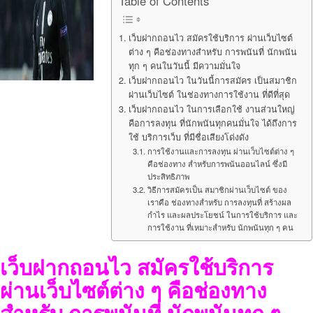
Table of Contents
เว็บฝากถอนไว สมัครใช้บริการ ผ่านเว็บไซต์
ต่าง ๆ คือช่องทางสำหรับ การพนันที่ นักพนัน
ทุก ๆ คนในวันนี้ มีความมั่นใจ
เว็บฝากถอนไว ในวันนี้การสมัคร เป็นสมาชิก
ผ่านเว็บไซต์ ในช่องทางการใช้งาน ที่ดีที่สุด
เว็บฝากถอนไว ในการเลือกใช้ งานส่วนใหญ่
คือการลงทุน ที่นักพนันทุกคนมั่นใจ ได้ถึงการ
ใช้ บริการเว็บ ที่มีชื่อเสียงโด่งดัง
การใช้งานและการลงทุน ผ่านเว็บไซต์ต่าง ๆ
คือช่องทาง สำหรับการพนันออนไลน์ ซึ่งมี
ประสิทธิภาพ
วิธีการสมัครเป็น สมาชิกผ่านเว็บไซต์ ของ
เราคือ ช่องทางสำหรับ การลงทุนที่ สร้างผล
กำไร และผลประโยชน์ ในการใช้บริการ และ
การใช้งาน ที่เหมาะสำหรับ นักพนันทุก ๆ คน
เว็บฝากถอนไว สมัครใช้บริการ
ผ่านเว็บไซต์ต่าง ๆ คือช่องทาง
สำหรับ การพนันที่ นักพนันทุก ๆ