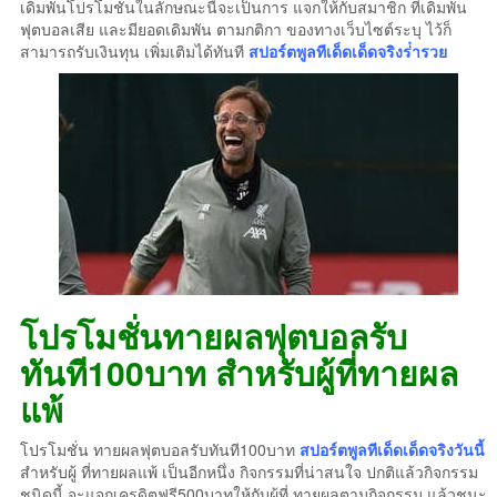
เดิมพันโปรโมชั่นในลักษณะนี้จะเป็นการ แจกให้กับสมาชิก ที่เดิมพัน
ฟุตบอลเสีย และมียอดเดิมพัน ตามกติกา ของทางเว็บไซต์ระบุ ไว้ก็
สามารถรับเงินทุน เพิ่มเติมได้ทันที
สปอร์ตพูลทีเด็ดเด็ดจริงร่ํารวย
โปรโมชั่นทายผลฟุตบอลรับ
ทันที100บาท สำหรับผู้ที่ทายผล
แพ้
โปรโมชั่น ทายผลฟุตบอลรับทันที100บาท
สปอร์ตพูลทีเด็ดเด็ดจริงวันนี้
สำหรับผู้ ที่ทายผลแพ้ เป็นอีกหนึ่ง กิจกรรมที่น่าสนใจ ปกติแล้วกิจกรรม
ชนิดนี้ จะแจกเครดิตฟรี500บาทให้กับผู้ที่ ทายผลตามกิจกรรม แล้วชนะ