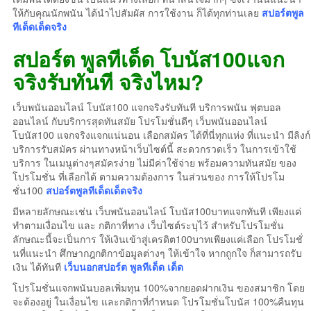
ให้กับคุณนักพนัน ได้นำไปสัมผัส การใช้งาน ก็ได้ทุกท่านเลย
สปอร์ตพูล
ทีเด็ดเด็ดจริง
สปอร์ต พูลทีเด็ด โบนัส100แจก
จริงรับทันที จริงไหม?
เว็บพนันออนไลน์ โบนัส100 แจกจริงรับทันที บริการพนัน ฟุตบอล
ออนไลน์ กับบริการสุดทันสมัย โปรโมชั่นดีๆ เว็บพนันออนไลน์
โบนัส100 แจกจริงแจกแน่นอน เลือกสมัคร ได้ที่นี่ทุกแห่ง ที่แนะนำ มีลิงก์
บริการรับสมัคร ผ่านทางหน้าเว็บไซต์นี้ สะดวกรวดเร็ว ในการเข้าใช้
บริการ ในเมนูต่างๆสมัครง่าย ไม่มีค่าใช้จ่าย พร้อมความทันสมัย ของ
โปรโมชั่น ที่เลือกได้ ตามความต้องการ ในส่วนของ การให้โปรโม
ชั่น100
สปอร์ตพูลทีเด็ดเด็ดจริง
มีหลายลักษณะเช่น เว็บพนันออนไลน์ โบนัส100บาทแจกทันที เพียงแค่
ทำตามเงื่อนไข และ กติกาที่ทาง เว็บไซต์ระบุไว้ สำหรับโปรโมชั่น
ลักษณะนี้จะเป็นการ ให้เงินเข้าสู่เครดิต100บาทเพียงแค่เลือก โปรโมชั่
นที่แนะนำ ศึกษากฎกติกาข้อมูลต่างๆ ให้เข้าใจ หากถูกใจ ก็สามารถรับ
เงิน ได้ทันที
เว็บนอกสปอร์ต พูลทีเด็ด เด็ด
โปรโมชั่นแจกพนันบอลเพิ่มทุน 100%จากยอดฝากเงิน ของสมาชิก โดย
จะต้องอยู่ ในเงื่อนไข และกติกาที่กำหนด โปรโมชั่นโบนัส 100%คืนทุน