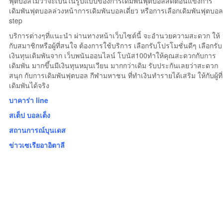
ฟุตบอลไม่ว่าจะเป็นในรูปแบบของการเดิมพันฟุตบอลสดตอนแข่งการ
เดิมพันฟุตบอลล่วงหน้าการเดิมพันบอลเดี่ยว หรือการเลือกเดิมพันฟุตบอล
step
บริการต่างๆที่แนะนำ ผ่านทางหน้าเว็บไซต์นี้ จะอำนวยความสะดวก ให้
กับสมาชิกหรือผู้ที่สนใจ ต้องการใช้บริการ เลือกรับโปรโมชั่นดีๆ เลือกรับ
เงินทุนเดิมพันจาก เว็บพนันออนไลน์ โบนัส100ทำให้คุณสะดวกกับการ
เดิมพัน มากขึ้นมีเงินทุนหมุนเวียน มากกว่าเดิม รับประกันเลยว่าสะดวก
สนุก กับการเดิมพันฟุตบอล กีฬามหาชน ที่ทำเงินทำรายได้เสริม ให้กับผู้ที่
เดิมพันได้จริง
บาคาร่า line
สเต็ป บอลเต็ง
สถานการณ์บุนเดส
ข่าวเซเรียอาอิตาลี