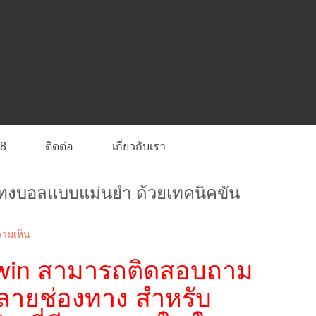
8
ติดต่อ
เกี่ยวกับเรา
แทงบอลแบบแม่นยำ ด้วยเทคนิคขัน
วามเห็น
bwin สามารถติดสอบถาม
ลายช่องทาง สำหรับ