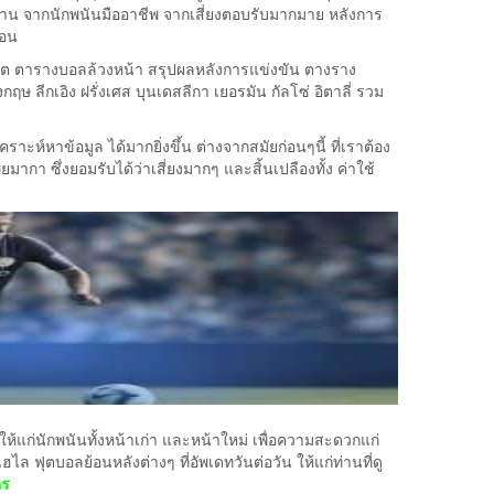
้าน จากนักพนันมืออาชีพ จากเสี่ยงตอบรับมากมาย หลังการ
นอน
แมต ตารางบอลล้วงหน้า สรุปผลหลังการแข่งขัน ตางราง
กฤษ ลีกเอิง ฝรั่งเศส บุนเดสลีกา เยอรมัน กัลโซ่ อิตาลี่ รวม
ราะห์หาข้อมูล ได้มากยิ่งขึ้น ต่างจากสมัยก่อนๆนี้ ที่เราต้อง
ากา ซึ่งยอมรับได้ว่าเสี่ยงมากๆ และสิ้นเปลืองทั้ง ค่าใช้
ห้แก่นักพนันทั้งหน้าเก่า และหน้าใหม่ เพื่อความสะดวกแก่
ไล ฟุตบอลย้อนหลังต่างๆ ที่อัพเดทวันต่อวัน ให้แก่ท่านที่ดู
คร