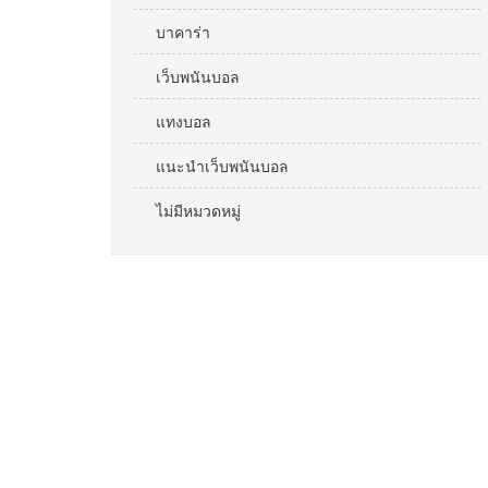
บาคาร่า
เว็บพนันบอล
แทงบอล
แนะนำเว็บพนันบอล
ไม่มีหมวดหมู่